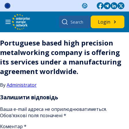
Skip
to
content
Search
Login
for:
Portuguese based high precision
metalworking company is offering
its services under a manufacturing
agreement worldwide.
By
Administrator
Залишити відповідь
Ваша e-mail адреса не оприлюднюватиметься.
Обов’язкові поля позначені
*
Коментар
*