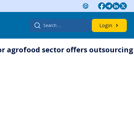
Search
Login
for:
 agrofood sector offers outsourcing