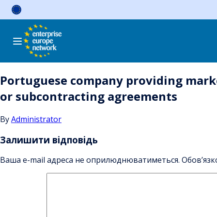
Skip
to
content
Portuguese company providing market
or subcontracting agreements
By
Administrator
Залишити відповідь
Ваша e-mail адреса не оприлюднюватиметься.
Обов’язк