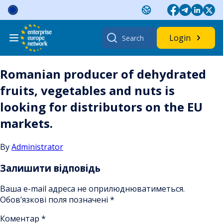
Skip
to
content
Search
Login
for:
Romanian producer of dehydrated
fruits, vegetables and nuts is
looking for distributors on the EU
markets.
By
Administrator
Залишити відповідь
Ваша e-mail адреса не оприлюднюватиметься.
Обов’язкові поля позначені
*
Коментар
*