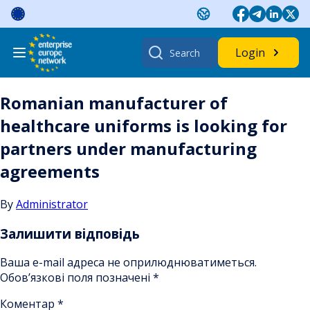
Skip
to
content
Search
Login
for:
Romanian manufacturer of
healthcare uniforms is looking for
partners under manufacturing
agreements
By
Administrator
Залишити відповідь
Ваша e-mail адреса не оприлюднюватиметься.
Обов’язкові поля позначені
*
Коментар
*