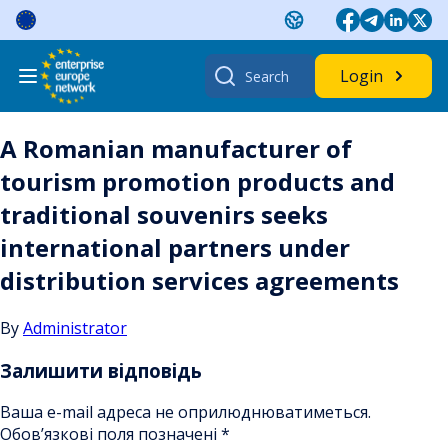
Skip
to
content
Search
Login
for:
A Romanian manufacturer of
tourism promotion products and
traditional souvenirs seeks
international partners under
distribution services agreements
By
Administrator
Залишити відповідь
Ваша e-mail адреса не оприлюднюватиметься.
Обов’язкові поля позначені
*