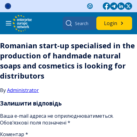
Skip
to
content
Search
Login
for:
Romanian start-up specialised in the
production of handmade natural
soaps and cosmetics is looking for
distributors
By
Administrator
Залишити відповідь
Ваша e-mail адреса не оприлюднюватиметься.
Обов’язкові поля позначені
*
Коментар
*