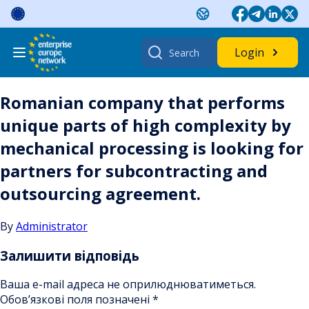
Skip
to
content
Search
Login
for:
Romanian company that performs
unique parts of high complexity by
mechanical processing is looking for
partners for subcontracting and
outsourcing agreement.
By
Administrator
Залишити відповідь
Ваша e-mail адреса не оприлюднюватиметься.
Обов’язкові поля позначені
*