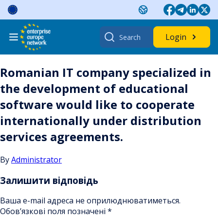
Skip
to
content
Search
Login
for:
Romanian IT company specialized in
the development of educational
software would like to cooperate
internationally under distribution
services agreements.
By
Administrator
Залишити відповідь
Ваша e-mail адреса не оприлюднюватиметься.
Обов’язкові поля позначені
*