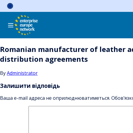
Skip
to
content
Romanian manufacturer of leather ac
distribution agreements
By
Administrator
Залишити відповідь
Ваша e-mail адреса не оприлюднюватиметься.
Обов’язк