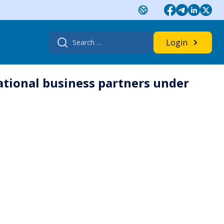
Search
Login
for:
tional business partners under