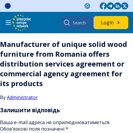
Skip
to
content
Search
Login
for:
Manufacturer of unique solid wood
furniture from Romania offers
distribution services agreement or
commercial agency agreement for
its products
By
Administrator
Залишити відповідь
Ваша e-mail адреса не оприлюднюватиметься.
Обов’язкові поля позначені
*