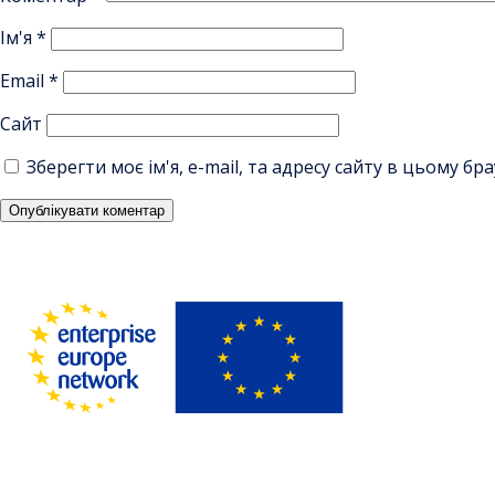
Ім'я
*
Email
*
Сайт
Зберегти моє ім'я, e-mail, та адресу сайту в цьому б