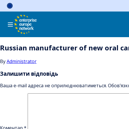
Skip
to
content
Russian manufacturer of new oral car
By
Administrator
Залишити відповідь
Ваша e-mail адреса не оприлюднюватиметься.
Обов’язк
Коментар
*