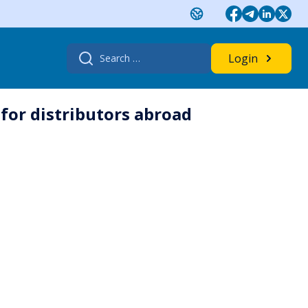
Search
Login
for:
 for distributors abroad