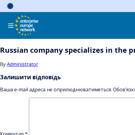
Skip
to
content
Russian company specializes in the pr
By
Administrator
Залишити відповідь
Ваша e-mail адреса не оприлюднюватиметься.
Обов’язк
Коментар
*