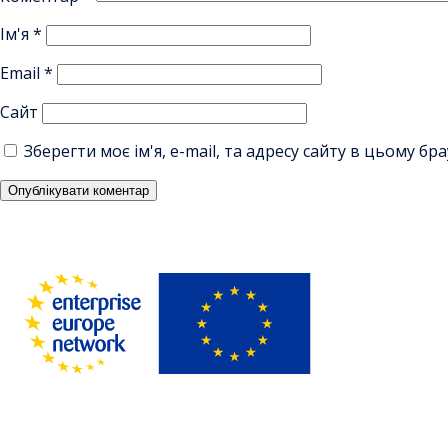
Ім'я
*
Email
*
Сайт
Зберегти моє ім'я, e-mail, та адресу сайту в цьому б