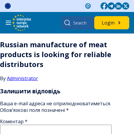
Skip
to
content
Search
Login
for:
Russian manufacture of meat
products is looking for reliable
distributors
By
Administrator
Залишити відповідь
Ваша e-mail адреса не оприлюднюватиметься.
Обов’язкові поля позначені
*
Коментар
*