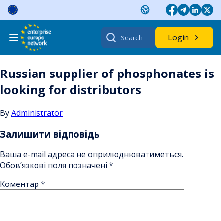
Skip
to
content
Search
Login
for:
Russian supplier of phosphonates is
looking for distributors
By
Administrator
Залишити відповідь
Ваша e-mail адреса не оприлюднюватиметься.
Обов’язкові поля позначені
*
Коментар
*