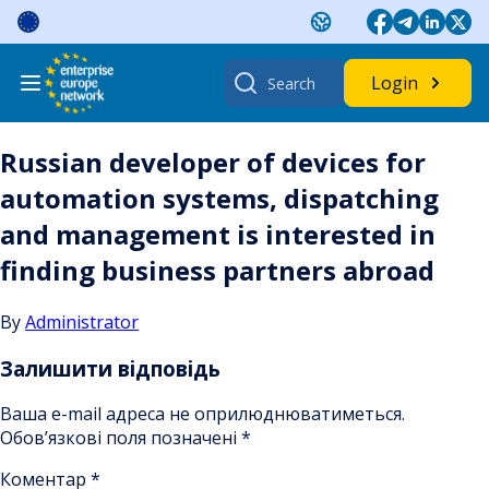
Skip
to
content
Search
Login
for:
Russian developer of devices for
automation systems, dispatching
and management is interested in
finding business partners abroad
By
Administrator
Залишити відповідь
Ваша e-mail адреса не оприлюднюватиметься.
Обов’язкові поля позначені
*
Коментар
*