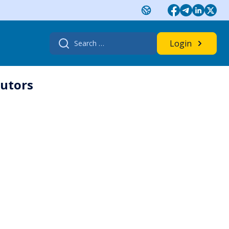
Search
Login
for:
butors