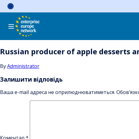
Skip
to
content
Russian producer of apple desserts an
By
Administrator
Залишити відповідь
Ваша e-mail адреса не оприлюднюватиметься.
Обов’язк
Коментар
*