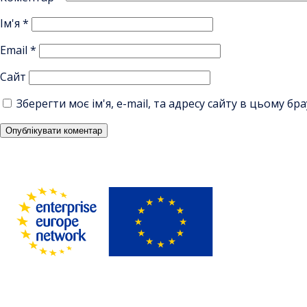
Ім'я
*
Email
*
Сайт
Зберегти моє ім'я, e-mail, та адресу сайту в цьому б