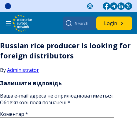
Skip
to
content
Search
Login
for:
Russian rice producer is looking for
foreign distributors
By
Administrator
Залишити відповідь
Ваша e-mail адреса не оприлюднюватиметься.
Обов’язкові поля позначені
*
Коментар
*