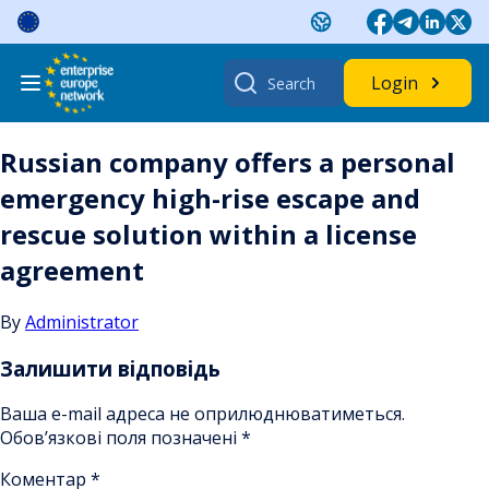
Skip
to
content
Search
Login
for:
Russian company offers a personal
emergency high-rise escape and
rescue solution within a license
agreement
By
Administrator
Залишити відповідь
Ваша e-mail адреса не оприлюднюватиметься.
Обов’язкові поля позначені
*
Коментар
*