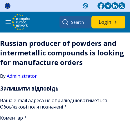
Skip
to
content
Search
Login
for:
Russian producer of powders and
intermetallic compounds is looking
for manufacture orders
By
Administrator
Залишити відповідь
Ваша e-mail адреса не оприлюднюватиметься.
Обов’язкові поля позначені
*
Коментар
*