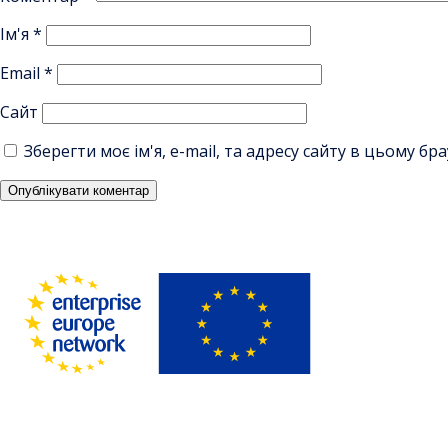
Ім'я
*
Email
*
Сайт
Зберегти моє ім'я, e-mail, та адресу сайту в цьому б