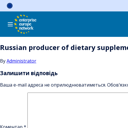
Skip
to
content
Russian producer of dietary suppleme
By
Administrator
Залишити відповідь
Ваша e-mail адреса не оприлюднюватиметься.
Обов’язк
Коментар
*