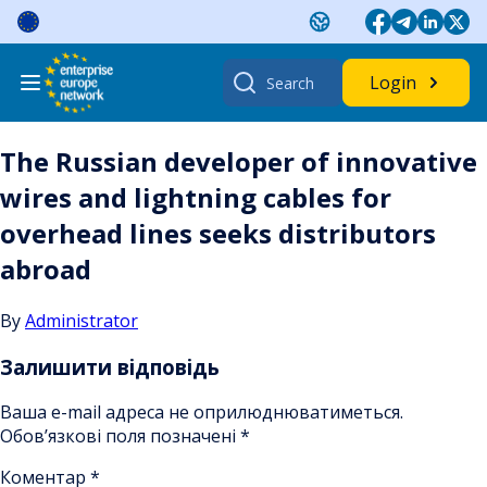
Skip
to
content
Search
Login
for:
The Russian developer of innovative
wires and lightning cables for
overhead lines seeks distributors
abroad
By
Administrator
Залишити відповідь
Ваша e-mail адреса не оприлюднюватиметься.
Обов’язкові поля позначені
*
Коментар
*