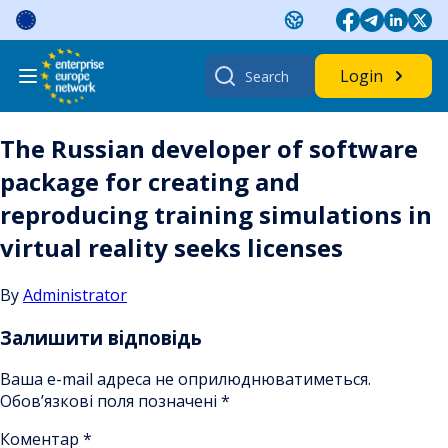
Skip
to
content
Search
Login
for:
The Russian developer of software
package for creating and
reproducing training simulations in
virtual reality seeks licenses
By
Administrator
Залишити відповідь
Ваша e-mail адреса не оприлюднюватиметься.
Обов’язкові поля позначені
*
Коментар
*