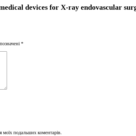
edical devices for X-ray endovascular surg
 позначені
*
для моїх подальших коментарів.