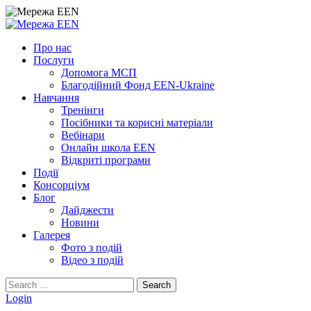
Skip
to
content
Про нас
Послуги
Допомога МСП
Благодійний Фонд EEN-Ukraine
Навчання
Тренінги
Посібники та корисні матеріали
Вебінари
Онлайн школа EEN
Відкриті програми
Події
Консорціум
Блог
Дайджести
Новини
Галерея
Фото з подій
Відео з подій
Search
Search
for:
Login