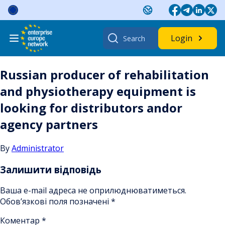
Skip
to
content
Search
Login
for:
Russian producer of rehabilitation
and physiotherapy equipment is
looking for distributors andor
agency partners
By
Administrator
Залишити відповідь
Ваша e-mail адреса не оприлюднюватиметься.
Обов’язкові поля позначені
*
Коментар
*