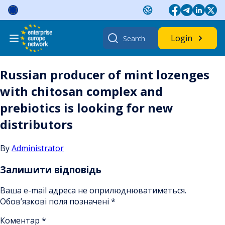
Skip
to
content
Search
Login
for:
Russian producer of mint lozenges
with chitosan complex and
prebiotics is looking for new
distributors
By
Administrator
Залишити відповідь
Ваша e-mail адреса не оприлюднюватиметься.
Обов’язкові поля позначені
*
Коментар
*