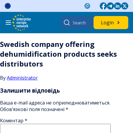
Skip
to
content
Search
Login
for:
Swedish company offering
dehumidification products seeks
distributors
By
Administrator
Залишити відповідь
Ваша e-mail адреса не оприлюднюватиметься.
Обов’язкові поля позначені
*
Коментар
*