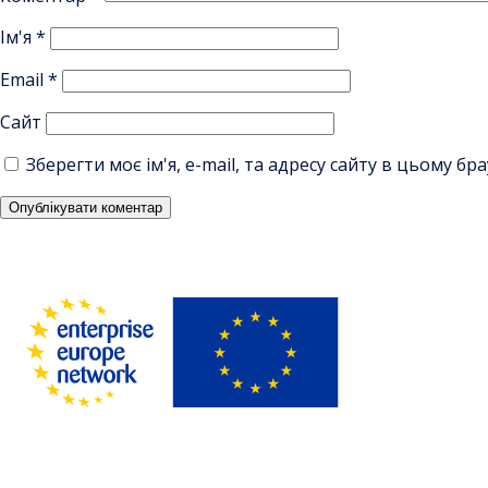
Ім'я
*
Email
*
Сайт
Зберегти моє ім'я, e-mail, та адресу сайту в цьому б