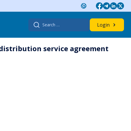
Search
Login
for:
distribution service agreement