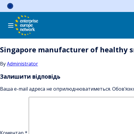
Skip
to
content
Singapore manufacturer of healthy s
By
Administrator
Залишити відповідь
Ваша e-mail адреса не оприлюднюватиметься.
Обов’язк
Коментар
*