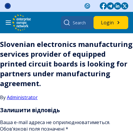
Skip
to
content
Search
Login
for:
Slovenian electronics manufacturing
services provider of equipped
printed circuit boards is looking for
partners under manufacturing
agreement.
By
Administrator
Залишити відповідь
Ваша e-mail адреса не оприлюднюватиметься.
Обов’язкові поля позначені
*