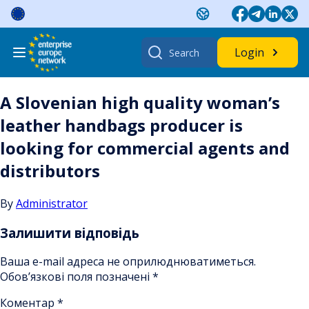
Skip
to
content
Search
Login
for:
A Slovenian high quality woman’s
leather handbags producer is
looking for commercial agents and
distributors
By
Administrator
Залишити відповідь
Ваша e-mail адреса не оприлюднюватиметься.
Обов’язкові поля позначені
*
Коментар
*