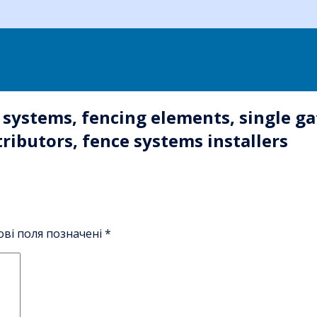
ystems, fencing elements, single gate
tributors, fence systems installers
ові поля позначені
*