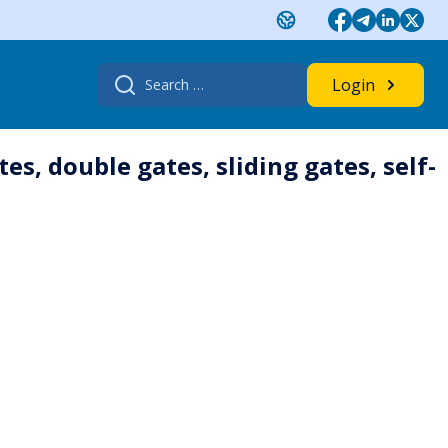
Search
Login
for:
s, double gates, sliding gates, self-