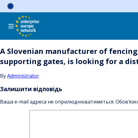
Skip
to
content
A Slovenian manufacturer of fencing s
supporting gates, is looking for a dis
By
Administrator
Залишити відповідь
Ваша e-mail адреса не оприлюднюватиметься.
Обов’язк