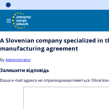
Skip
to
content
A Slovenian company specialized in t
manufacturing agreement
By
Administrator
Залишити відповідь
Ваша e-mail адреса не оприлюднюватиметься.
Обов’язк