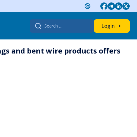
Search
Login
for:
ngs and bent wire products offers