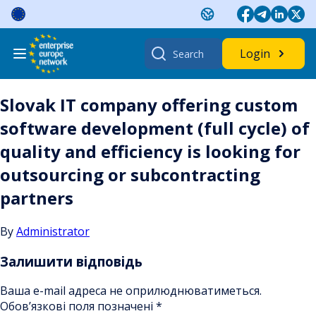
Skip
to
content
Search
Login
for:
Slovak IT company offering custom
software development (full cycle) of
quality and efficiency is looking for
outsourcing or subcontracting
partners
By
Administrator
Залишити відповідь
Ваша e-mail адреса не оприлюднюватиметься.
Обов’язкові поля позначені
*