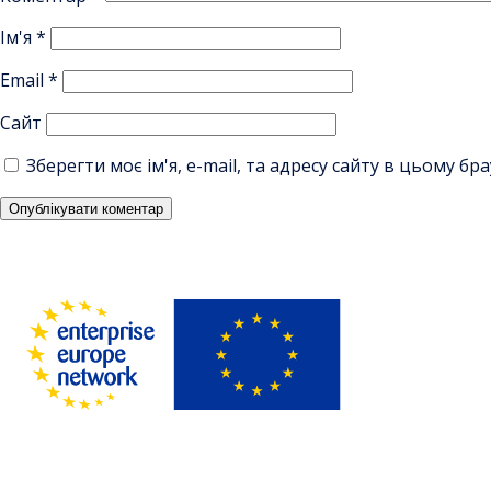
Ім'я
*
Email
*
Сайт
Зберегти моє ім'я, e-mail, та адресу сайту в цьому б