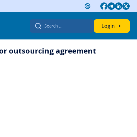
Search
Login
for:
 or outsourcing agreement