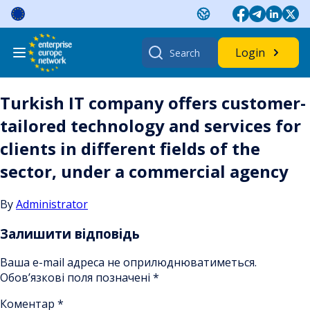
Skip
to
content
Search
Login
for:
Turkish IT company offers customer-
tailored technology and services for
clients in different fields of the
sector, under a commercial agency
By
Administrator
Залишити відповідь
Ваша e-mail адреса не оприлюднюватиметься.
Обов’язкові поля позначені
*
Коментар
*