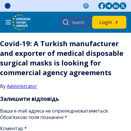
Skip
to
content
Search
Login
for:
Covid-19: A Turkish manufacturer
and exporter of medical disposable
surgical masks is looking for
commercial agency agreements
By
Administrator
Залишити відповідь
Ваша e-mail адреса не оприлюднюватиметься.
Обов’язкові поля позначені
*
Коментар
*