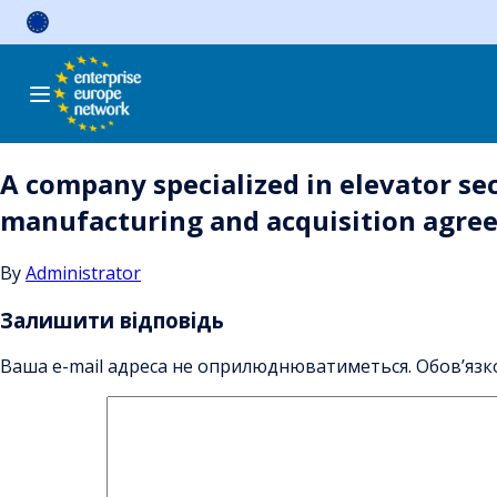
Skip
to
content
A company specialized in elevator se
manufacturing and acquisition agre
By
Administrator
Залишити відповідь
Ваша e-mail адреса не оприлюднюватиметься.
Обов’язк