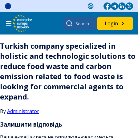
Skip
to
content
Search
Login
for:
Turkish company specialized in
holistic and technologic solutions to
reduce food waste and carbon
emission related to food waste is
looking for commercial agents to
expand.
By
Administrator
Залишити відповідь
Ваша e-mail адреса не оприлюднюватиметься.