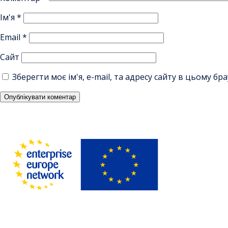
Ім'я
*
Email
*
Сайт
Зберегти моє ім'я, e-mail, та адресу сайту в цьому б