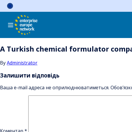
Skip
to
content
A Turkish chemical formulator compan
By
Administrator
Залишити відповідь
Ваша e-mail адреса не оприлюднюватиметься.
Обов’язк
Коментар
*