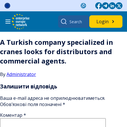
Skip
to
content
Search
Login
for:
A Turkish company specialized in
cranes looks for distributors and
commercial agents.
By
Administrator
Залишити відповідь
Ваша e-mail адреса не оприлюднюватиметься.
Обов’язкові поля позначені
*
Коментар
*