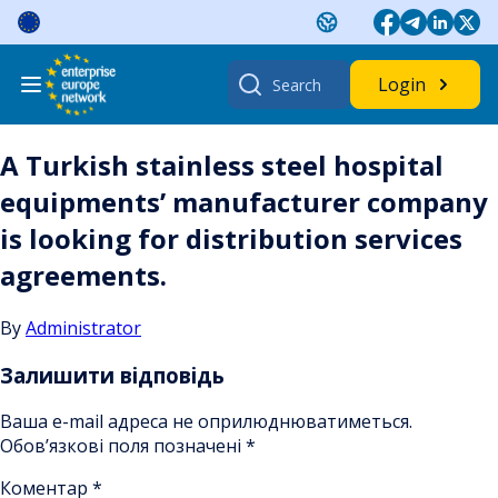
Skip
to
content
Search
Login
for:
A Turkish stainless steel hospital
equipments’ manufacturer company
is looking for distribution services
agreements.
By
Administrator
Залишити відповідь
Ваша e-mail адреса не оприлюднюватиметься.
Обов’язкові поля позначені
*
Коментар
*