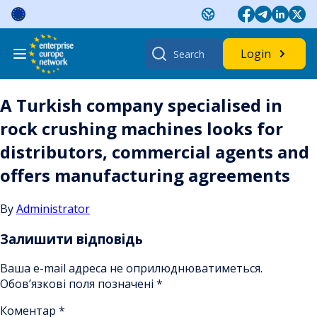
Skip
to
content
Search
Login
for:
A Turkish company specialised in
rock crushing machines looks for
distributors, commercial agents and
offers manufacturing agreements
By
Administrator
Залишити відповідь
Ваша e-mail адреса не оприлюднюватиметься.
Обов’язкові поля позначені
*
Коментар
*