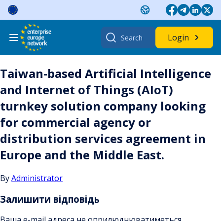
Skip
to
content
Search
Login
for:
Taiwan-based Artificial Intelligence
and Internet of Things (AIoT)
turnkey solution company looking
for commercial agency or
distribution services agreement in
Europe and the Middle East.
By
Administrator
Залишити відповідь
Ваша e-mail адреса не оприлюднюватиметься.