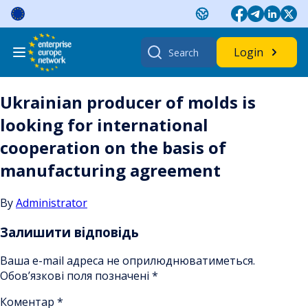
Skip
to
content
Search
Login
for:
Ukrainian producer of molds is
looking for international
cooperation on the basis of
manufacturing agreement
By
Administrator
Залишити відповідь
Ваша e-mail адреса не оприлюднюватиметься.
Обов’язкові поля позначені
*
Коментар
*