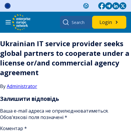
Skip
to
content
Search
Login
for:
Ukrainian IT service provider seeks
global partners to cooperate under a
license or/and commercial agency
agreement
By
Administrator
Залишити відповідь
Ваша e-mail адреса не оприлюднюватиметься.
Обов’язкові поля позначені
*
Коментар
*