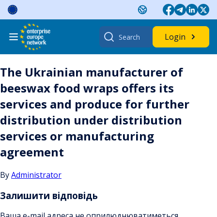
Skip
to
content
Search
Login
for:
The Ukrainian manufacturer of
beeswax food wraps offers its
services and produce for further
distribution under distribution
services or manufacturing
agreement
By
Administrator
Залишити відповідь
Ваша e-mail адреса не оприлюднюватиметься.