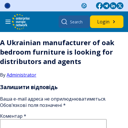
Skip
to
content
Search
Login
for:
A Ukrainian manufacturer of oak
bedroom furniture is looking for
distributors and agents
By
Administrator
Залишити відповідь
Ваша e-mail адреса не оприлюднюватиметься.
Обов’язкові поля позначені
*
Коментар
*