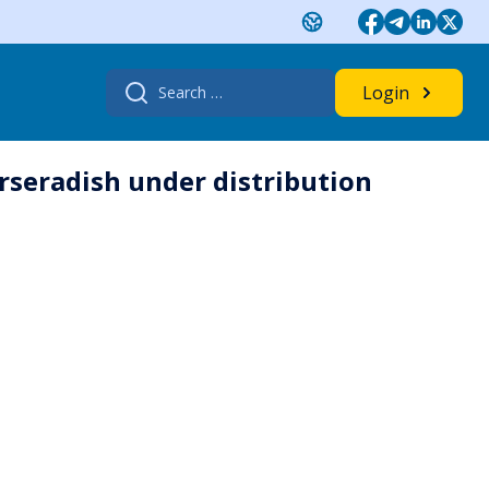
Search
Login
for:
orseradish under distribution