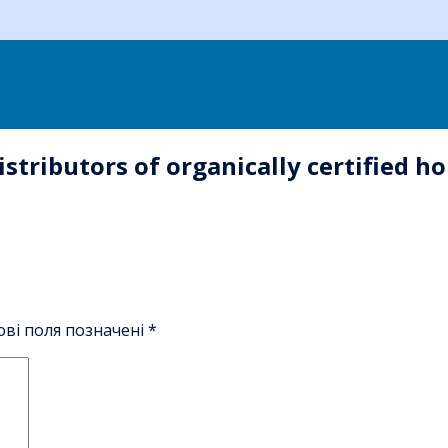
stributors of organically certified h
ові поля позначені
*