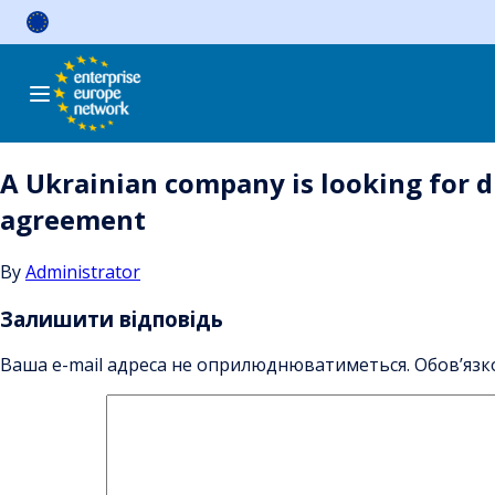
Skip
to
content
A Ukrainian company is looking for di
agreement
By
Administrator
Залишити відповідь
Ваша e-mail адреса не оприлюднюватиметься.
Обов’язк