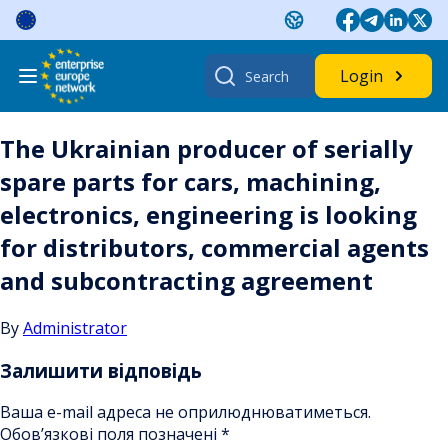
Skip
to
content
Search
Login
for:
The Ukrainian producer of serially
spare parts for cars, machining,
electronics, engineering is looking
for distributors, commercial agents
and subcontracting agreement
By
Administrator
Залишити відповідь
Ваша e-mail адреса не оприлюднюватиметься.
Обов’язкові поля позначені
*