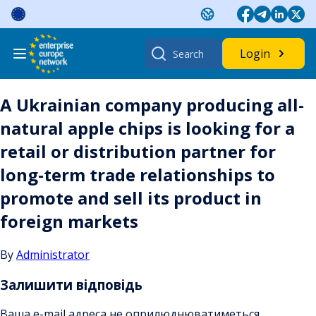
Skip
to
content
Search
Login
for:
A Ukrainian company producing all-
natural apple chips is looking for a
retail or distribution partner for
long-term trade relationships to
promote and sell its product in
foreign markets
By
Administrator
Залишити відповідь
Ваша e-mail адреса не оприлюднюватиметься.