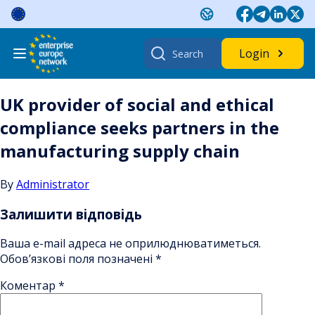
Skip
to
content
Search
Login
for:
UK provider of social and ethical
compliance seeks partners in the
manufacturing supply chain
By
Administrator
Залишити відповідь
Ваша e-mail адреса не оприлюднюватиметься.
Обов’язкові поля позначені
*
Коментар
*